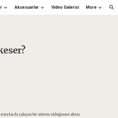
r
Aksesuarlar
Video Galerisi
More
ion
keser?
sınırlarda çalışan bir sistem olduğunun altını