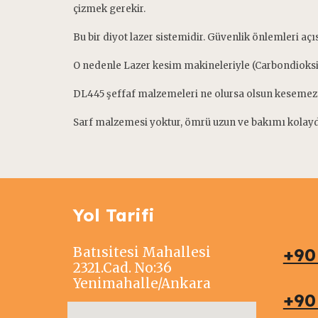
çizmek gerekir.
Bu bir diyot lazer sistemidir. Güvenlik önlemleri a
O nedenle Lazer kesim makineleriyle (Carbondioksit, 
DL445 şeffaf malzemeleri ne olursa olsun kesemez
Sarf malzemesi yoktur, ömrü uzun ve bakımı kolayd
Yol Tarifi
Batısitesi Mahallesi
+90
2321.Cad. No:36
Yenimahalle/Ankara
+9