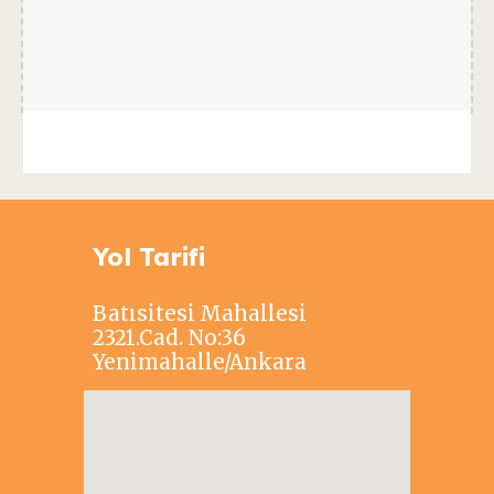
Yol Tarifi
Batısitesi Mahallesi
2321.Cad. No:36
Yenimahalle/Ankara