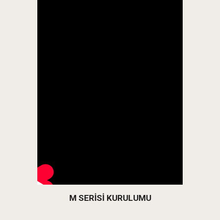
M SERİSİ KURULUMU