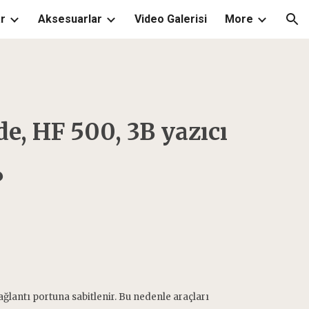
r
Aksesuarlar
Video Galerisi
More
ion
, HF 500, 3B yazıcı
?
ğlantı portuna sabitlenir. Bu nedenle araçları