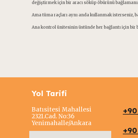
değiştirmek için bir aracı söküp öbürünü bağlamanız
Ama tüma raçları aynı anda kullanmak isterseniz, b
Ana kontrol ünitesinin üstünde her bağlantı için bi
Yol Tarifi
Batısitesi Mahallesi
+90
2321.Cad. No:36
Yenimahalle/Ankara
+9