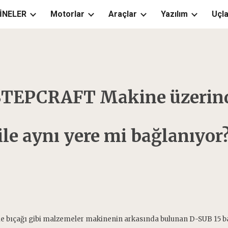
İNELER
Motorlar
Araçlar
Yazılım
Uçla
ip to main content
Skip to navigat
 STEPCRAFT Makine üzerinde
ile aynı yere mi bağlanıyor
esme bıçağı gibi malzemeler makinenin arkasında bulunan D-SUB 15 ba