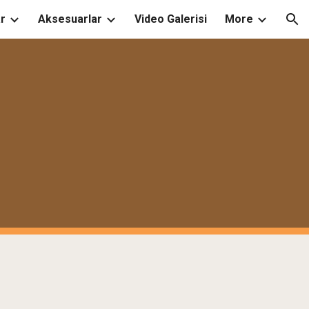
r
Aksesuarlar
Video Galerisi
More
ion