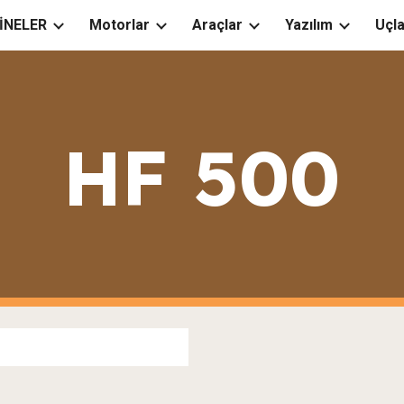
İNELER
Motorlar
Araçlar
Yazılım
Uçla
ip to main content
Skip to navigat
HF 500