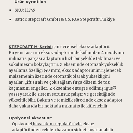
Ürün ayrıntıları
SKU: 1
1745
Satıcı: Stepcraft GmbH & Co. KG/ Stepcraft Türkiye
STEPCRAFT M-Serisi
için evrensel eksoz adaptörü.
Bu yeni tasarım eksoz adaptöründe kullanılan 4 neodyum
miknatıs parçası adaptörün hızlı bir şekilde takılması ve
sökülmesini kolaylaştırır. Z ekseninde otomatik yükseklik
ayarlama özelliği (49 mm), eksoz adaptörünün; işlenecek
malzemenin üzerinde otomatik olarak yüksekliğini
ayarlar. Çift sıralı ve çok sağlam fırça düzeni de toz
kaçmasını engeller. Z eksenine entegre edilmiş igus®
yassı yatak ile sistem sorunsuz çalışır ve gerektiğinde
yükseltilebilir. Bakım ve temizlik sürecinde eksoz adaptör
daha yukarıda bir noktada mıknatıs ile kitlenebilir.
Opsiyonel Aksesuar:
Opsiyonel
hava akım regülatörüyle
eksoz
adaptöründen çekilen havanın şiddeti ayarlanabilir.