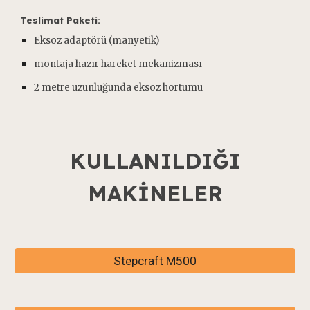
Teslimat Paketi:
Eksoz adaptörü (manyetik)
montaja hazır hareket mekanizması
2 metre uzunluğunda eksoz hortumu
KULLANILDIĞI
MAKİNELER
Stepcraft M500