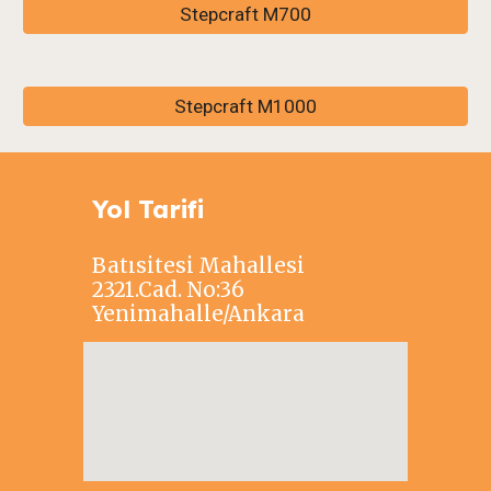
Stepcraft M700
Stepcraft M1000
Yol Tarifi
Batısitesi Mahallesi
2321.Cad. No:36
Yenimahalle/Ankara