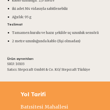
kablo uzunluğu: 2,0 metre
iki adet M4 vidasıyla sabitlenebilir
Ağırlık: 95 g
Teslimat
Tamamen kurulu ve hazır şekilde uç uzunluk sensörü
2 metre uzunluğunda kablo (fişi olmadan)
Ürün ayrıntıları
SKU: 1
0103
Satıcı: Stepcraft GmbH & Co. KG/ Stepcraft Türkiye
Yol Tarifi
Batısitesi Mahallesi