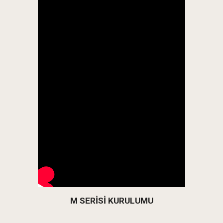
M SERİSİ KURULUMU